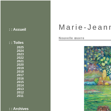
Marie-Jean
: :
Accueil
Nouvelle œuvre
: : Toiles
2025
2024
2023
2022
2021
2020
2019
2018
2017
2016
2015
2014
2013
2012
2011
: : Archives